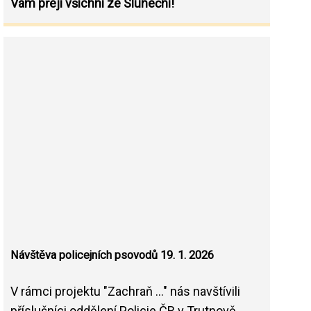
Vám přejí všichni ze Sluneční!
Návštěva policejních psovodů 19. 1. 2026
V rámci projektu "Zachraň ..." nás navštívili
příslušníci oddělení Policie ČR v Trutnově