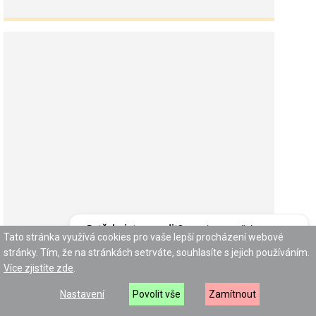
Potřebujete poradit?
Zeptejte se našeho
Tato stránka využívá cookies pro vaše lepší procházení webové
asistenta
Chettyho
.
stránky. Tím, že na stránkách setrváte, souhlasíte s jejich používáním.
Mikulášská nadílka 5. 12. 2024
Více zjistíte zde
.
Ani letos na nás svatý Mikuláš s andílkem a čertem
Nastavení
Povolit vše
Zamítnout
nezapomněli. A protože jsme jako vždy byli všichni