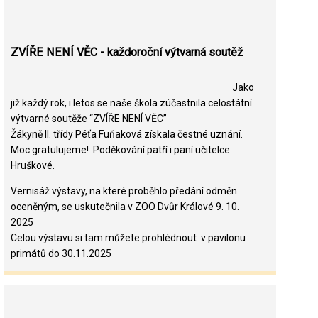
ZVÍŘE NENÍ VĚC - každoroční výtvarná soutěž
Jako
již každý rok, i letos se naše škola zúčastnila celostátní
výtvarné soutěže “ZVÍŘE NENÍ VĚC”
Žákyně II. třídy Péťa Fuňaková získala čestné uznání.
Moc gratulujeme! Poděkování patří i paní učitelce
Hruškové.
Vernisáž výstavy, na které proběhlo předání odměn
oceněným, se uskutečnila v ZOO Dvůr Králové 9. 10.
2025
Celou výstavu si tam můžete prohlédnout v pavilonu
primátů do 30.11.2025