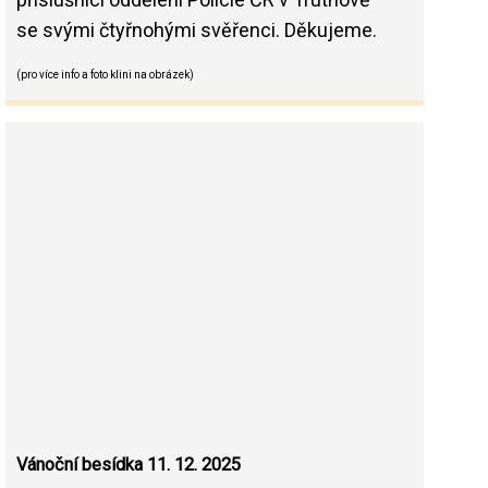
se svými čtyřnohými svěřenci. Děkujeme.
(pro více info a foto klini na obrázek)
Vánoční besídka 11. 12. 2025