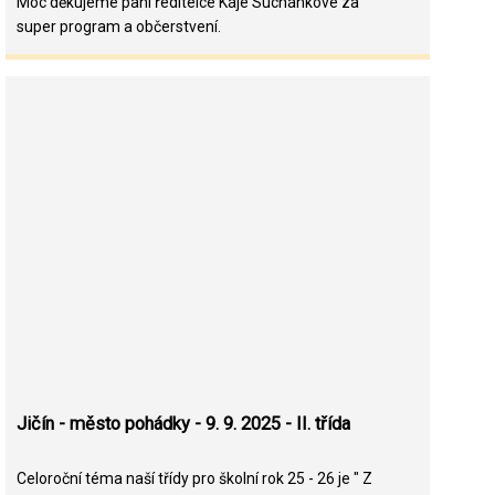
Moc děkujeme paní ředitelce Káje Suchánkové za
super program a občerstvení.
Jičín - město pohádky - 9. 9. 2025 - II. třída
Celoroční téma naší třídy pro školní rok 25 - 26 je " Z