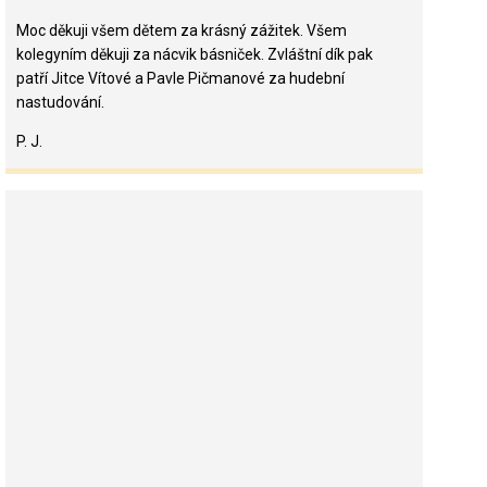
Moc děkuji všem dětem za krásný zážitek. Všem
kolegyním děkuji za nácvik básniček. Zvláštní dík pak
patří Jitce Vítové a Pavle Pičmanové za hudební
nastudování.
P. J.