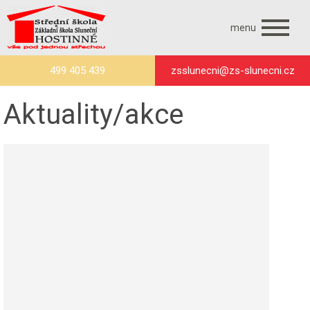
menu
499 405 439
zsslunecni@zs-slunecni.cz
Aktuality/akce