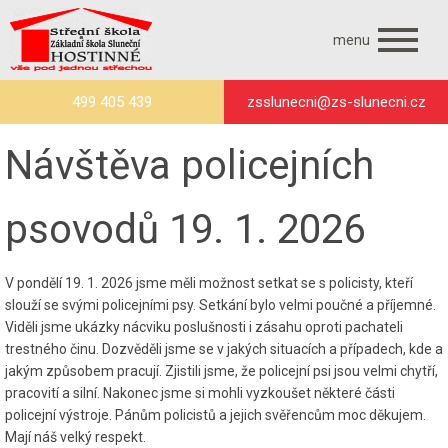
menu
499 405 439
zsslunecni@zs-slunecni.cz
Návštěva policejních
psovodů 19. 1. 2026
V pondělí 19. 1. 2026 jsme měli možnost setkat se s policisty, kteří
slouží se svými policejními psy. Setkání bylo velmi poučné a příjemné.
Viděli jsme ukázky nácviku poslušnosti i zásahu oproti pachateli
trestného činu. Dozvěděli jsme se v jakých situacích a případech, kde a
jakým způsobem pracují. Zjistili jsme, že policejní psi jsou velmi chytří,
pracovití a silní. Nakonec jsme si mohli vyzkoušet některé části
policejní výstroje. Pánům policistů a jejich svěřencům moc děkujem.
Mají náš velký respekt.