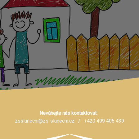
Neváhejte nás kontaktovat:
zsslunecni@zs-slunecni.cz
/ +420 499 405 439