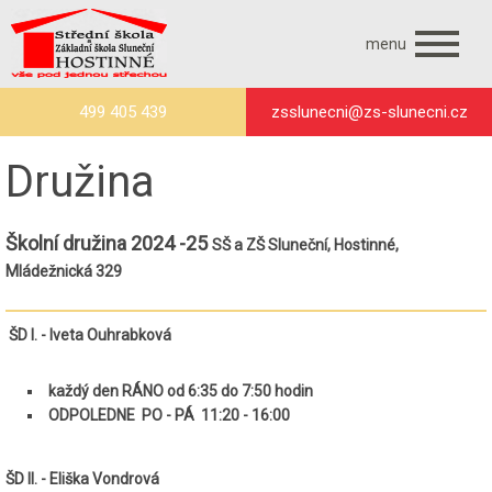
menu
499 405 439
zsslunecni@zs-slunecni.cz
Družina
Školní družina 2024 -25
SŠ a ZŠ Sluneční, Hostinné,
Mládežnická 329
ŠD I. - Iveta Ouhrabková
každý den
RÁNO od 6:35 do 7:50 hodin
ODPOLEDNE PO - PÁ 11:20 - 16:00
ŠD II. - Eliška Vondrová