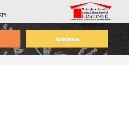
KTY
Asistence