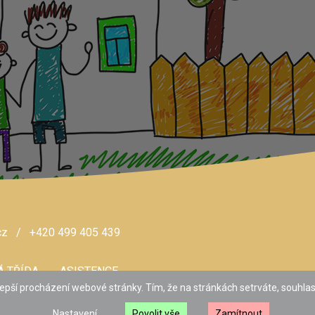
cz
/ +420 499 405 439
Á TŘÍDA
ASISTENCE
epší procházení webové stránky. Tím, že na stránkách setrváte, souhlasí
Programování a webhosting
MAGICHOUSE S.R.O.
Nastavení
Povolit vše
Zamítnout