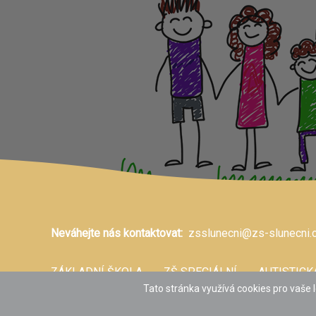
Neváhejte nás kontaktovat:
zsslunecni@zs-slunecni.
ZÁKLADNÍ ŠKOLA
ZŠ SPECIÁLNÍ
AUTISTICK
Tato stránka využívá cookies pro vaše l