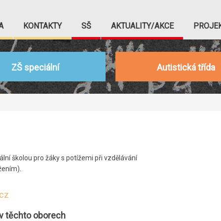
A
KONTAKTY
SŠ
AKTUALITY/AKCE
PROJE
ZŠ speciální
Autistická třída
ální školou pro žáky s potížemi při vzdělávání
žením).
cz
 v těchto oborech