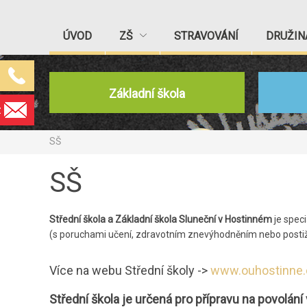
ÚVOD
ZŠ
STRAVOVÁNÍ
DRUŽIN
Základní škola
z
SŠ
SŠ
Střední škola
a Základní škola Sluneční v Hostinném
je speci
(s poruchami učení, zdravotním znevýhodněním nebo posti
Více na webu Střední školy ->
www.ouhostinne.
Střední škola je určená pro přípravu na povolání