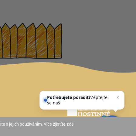
Potřebujete poradit?
Zeptejte
se našeho asistenta
Chettyh
te s jejich používáním.
Více zjistíte zde
.