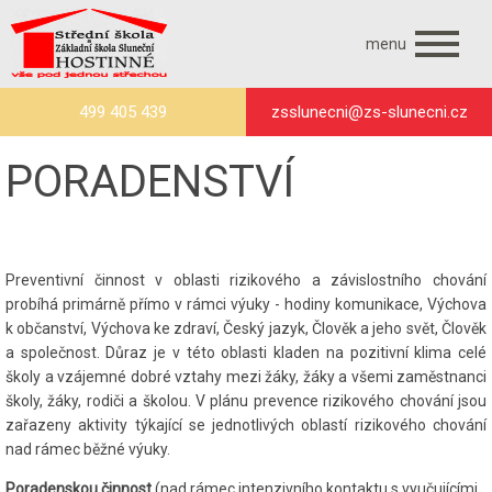
menu
499 405 439
zsslunecni@zs-slunecni.cz
PORADENSTVÍ
Preventivní činnost v oblasti rizikového a závislostního chování
probíhá primárně přímo v rámci výuky - hodiny komunikace, Výchova
k občanství, Výchova ke zdraví, Český jazyk, Člověk a jeho svět, Člověk
a společnost. Důraz je v této oblasti kladen na pozitivní klima celé
školy a vzájemné dobré vztahy mezi žáky, žáky a všemi zaměstnanci
školy, žáky, rodiči a školou. V plánu prevence rizikového chování jsou
zařazeny aktivity týkající se jednotlivých oblastí rizikového chování
nad rámec běžné výuky.
Poradenskou činnost
(nad rámec intenzivního kontaktu s vyučujícími