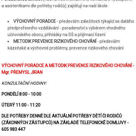
a asistentkami dle potřeby rodičů) zajišťují na naší škole :
VÝCHOVNÝ PORADCE
- především záležitosti týkající se dalšího
předprofesního vzdělávání - poradenství s výběrem vhodného
učňovského oboru, přihlášky na SŠ a přijímací řízení
METODIK PREVENCE RIZIKOVÉHO CHOVÁNÍ
- především
kázeňské a výchovné problémy, prevence rizikového chování
VÝCHOVNÝ PORADCE A METODIK PREVENCE RIZIKOVÉHO CHOVÁNÍ -
Mgr. PŘEMYSL JIRAN
KONZULTAČNÍ HODINY:
PONDĚLÍ 8:00 - 10:00
ÚTERÝ 11:00 - 11:20
DLE POTŘEBY DENNĚ DLE AKTUÁLNÍ POTŘEBY DĚTÍ ČI RODIČŮ
(ZÁKONNÝCH ZÁSTUPCŮ) NA ZÁKLADĚ TELEFONICKÉ DOMLUVY -
605 983 447