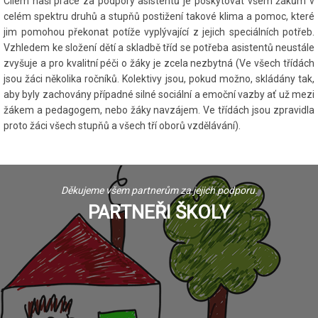
Cílem naší práce za podpory asistentů je poskytovat všem žákům v
celém spektru druhů a stupňů postižení takové klima a pomoc, které
jim pomohou překonat potíže vyplývající z jejich speciálních potřeb.
Vzhledem ke složení dětí a skladbě tříd se potřeba asistentů neustále
zvyšuje a pro kvalitní péči o žáky je zcela nezbytná (Ve všech třídách
jsou žáci několika ročníků. Kolektivy jsou, pokud možno, skládány tak,
aby byly zachovány případné silné sociální a emoční vazby ať už mezi
žákem a pedagogem, nebo žáky navzájem. Ve třídách jsou zpravidla
proto žáci všech stupňů a všech tří oborů vzdělávání).
Děkujeme všem partnerům za jejich podporu.
PARTNEŘI ŠKOLY