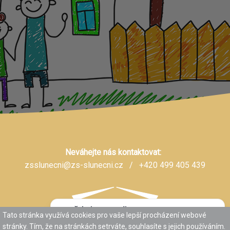
Neváhejte nás kontaktovat:
zsslunecni@zs-slunecni.cz
/ +420 499 405 439
Potřebujete poradit?
Zeptejte se našeho
Tato stránka využívá cookies pro vaše lepší procházení webové
asistenta
Chettyho
.
stránky. Tím, že na stránkách setrváte, souhlasíte s jejich používáním.