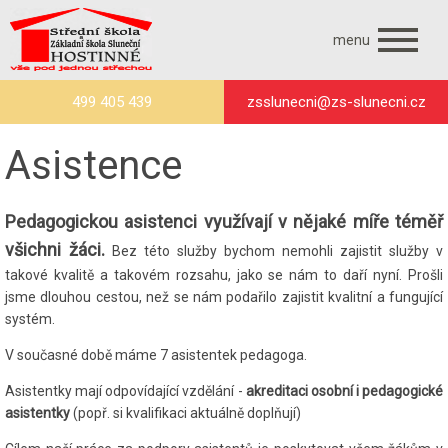
menu
499 405 439
zsslunecni@zs-slunecni.cz
Asistence
Pedagogickou asistenci využívají v nějaké míře téměř
všichni žáci.
Bez této služby bychom nemohli zajistit služby v
takové kvalitě a takovém rozsahu, jako se nám to daří nyní. Prošli
jsme dlouhou cestou, než se nám podařilo zajistit kvalitní a fungující
systém.
V současné době máme 7 asistentek pedagoga.
Asistentky mají odpovídající vzdělání -
akreditaci osobní i pedagogické
asistentky
(popř. si kvalifikaci aktuálně doplňují)