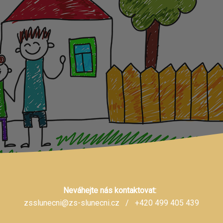
Neváhejte nás kontaktovat:
zsslunecni@zs-slunecni.cz
/ +420 499 405 439