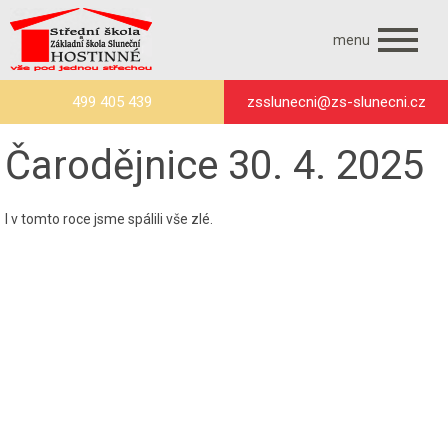
menu
499 405 439
zsslunecni@zs-slunecni.cz
Čarodějnice 30. 4. 2025
I v tomto roce jsme spálili vše zlé.